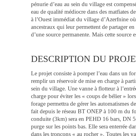
pénurie d’eau au sein du village est compensé
eau de qualité médiocre dans des matfiates de
à l’Ouest immédiat du village d’Azerfnine où l
ancestraux qui leur permettent de partager en
d’une source permanente. Mais cette source es
DESCRIPTION DU PROJE
Le projet consiste à pomper l’eau dans un for
remplir un réservoir de mise en charge à part
sein du village. Une vanne à flotteur à l’entr
charge pour éviter les « coups de bélier » lor
forage permettra de gérer les automatismes d
fait depuis le réseau BT ONEP à 100 m du fora
conduite (3km) sera en PEHD 16 bars, DN 50 
purge sur les points bas. Elle sera enterrée da
dans les tronçons « au rocher ». Toutes les v