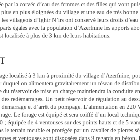
e par la corvée d’eau des femmes et des filles qui vont pui
 plus en plus éloignées du village et une eau de très bonne 
es villageois d’Ighir N’irs ont conservé leurs droits d’eau
 parts égales avec la population d’Azerfnine les apports ab
t localisée à plus de 3 km de leurs habitations.
T
age localisé à 3 km à proximité du village d’Azerfnine, po
ir duquel on alimentera gravitairement un réseau de distribu
ée du réservoir de mise en charge maintiendra la conduite e
s des redémarrages. Un petit réservoir de régulation au dess
e démarrage et d’arrêt du pompage. L’alimentation en 220 
ge. Le forage est équipé et sera coiffé d’un local techniq
; équipée de 4 ventouses sur des points hauts et de 5 van
ns le terrain meuble et protégée par un cavalier de pierres s
annes et ventouses sont disposées dans 9 regards en béton. 