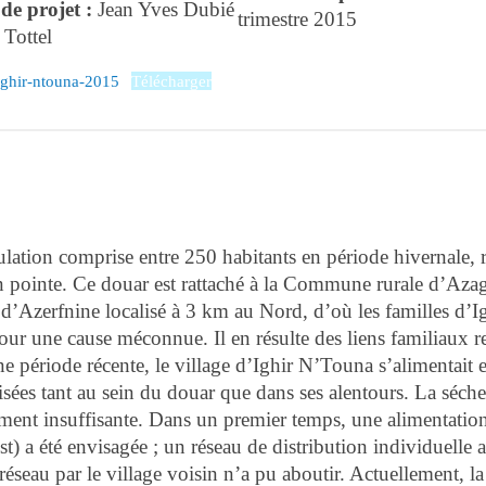
de projet :
Jean Yves Dubié
trimestre 2015
 Tottel
ighir-ntouna-2015
Télécharger
tion comprise entre 250 habitants en période hivernale, r
en pointe. Ce douar est rattaché à la Commune rurale d’Aza
 d’Azerfnine localisé à 3 km au Nord, d’où les familles d’I
r une cause méconnue. Il en résulte des liens familiaux re
 période récente, le village d’Ighir N’Touna s’alimentait 
lisées tant au sein du douar que dans ses alentours. La séche
ment insuffisante. Dans un premier temps, une alimentation
) a été envisagée ; un réseau de distribution individuelle
réseau par le village voisin n’a pu aboutir. Actuellement, la