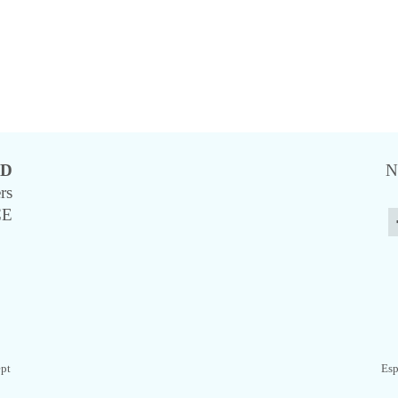
UD
N
rs
CE
ept
Esp