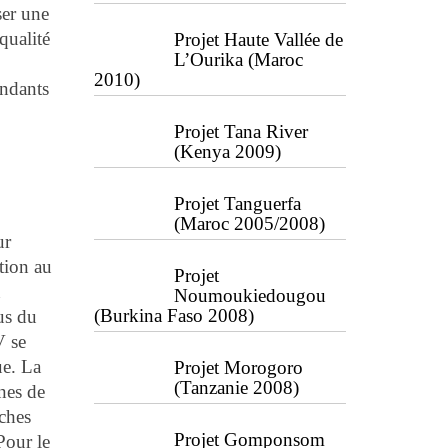
ser une
qualité
Projet Haute Vallée de
L’Ourika (Maroc
2010)
ondants
Projet Tana River
(Kenya 2009)
Projet Tanguerfa
(Maroc 2005/2008)
ur
tion au
Projet
n
Noumoukiedougou
(Burkina Faso 2008)
us du
V se
ue. La
Projet Morogoro
(Tanzanie 2008)
nes de
èches
Projet Gomponsom
Pour le