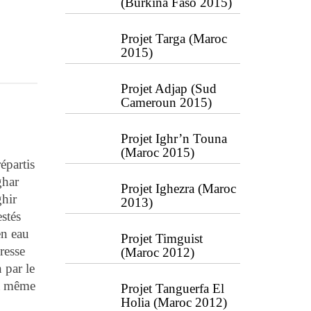
(Burkina Faso 2015)
Projet Targa (Maroc
2015)
Projet Adjap (Sud
Cameroun 2015)
Projet Ighr’n Touna
(Maroc 2015)
épartis
ghar
Projet Ighezra (Maroc
ghir
2013)
stés
en eau
Projet Timguist
resse
(Maroc 2012)
 par le
 a même
Projet Tanguerfa El
Holia (Maroc 2012)