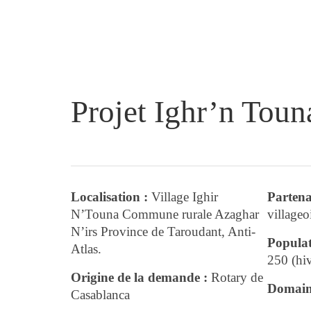
Projet Ighr’n Tou
Localisation :
Village Ighir
Partena
N’Touna Commune rurale Azaghar
villag
N’irs Province de Taroudant, Anti-
Populat
Atlas.
250 (hiv
Origine de la demande :
Rotary de
Domaine
Casablanca