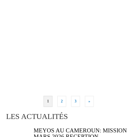
PROJET IGHR’N TOUNA
(MAROC 2015)
Localisation : Village Ighir N’Touna Commune
rurale Azaghar N’irs Province de Taroudant,
Anti-Atlas. Origine de la demande : Rotary de
Casablanca Date demande : janvier 2014
Partenaire local : Association villageoise
AMALOU Population cible : 250 (hiver), 500
(pointe) Domaine …
Lire la suite
1
2
3
»
LES ACTUALITÉS
MEYOS AU CAMEROUN: MISSION
MARS 2026 RECEPTION