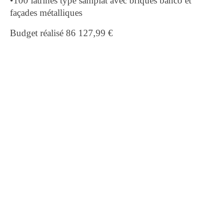
•100 latrines type samplat avec briques banco et
façades métalliques
Budget réalisé 86 127,99 €