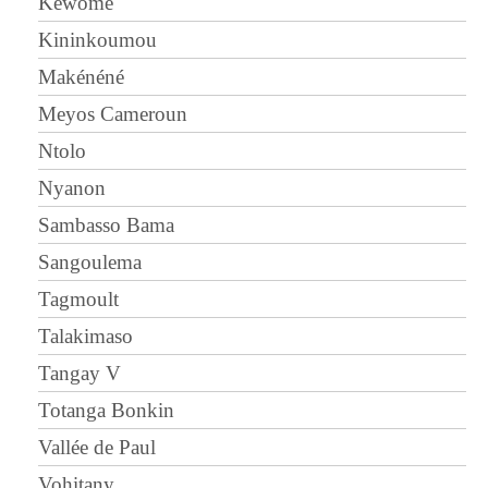
Kéwomé
Kininkoumou
Makénéné
Meyos Cameroun
Ntolo
Nyanon
Sambasso Bama
Sangoulema
Tagmoult
Talakimaso
Tangay V
Totanga Bonkin
Vallée de Paul
Vohitany